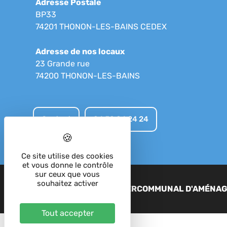
Adresse Postale
BP33
74201 THONON-LES-BAINS CEDEX
Adresse de nos locaux
23 Grande rue
74200 THONON-LES-BAINS
Contact
04 50 04 24 24
Ce site utilise des cookies
et vous donne le contrôle
sur ceux que vous
souhaitez activer
2023 - SIAC - SYNDICAT INTERCOMMUNAL D'AMÉNA
Tout accepter