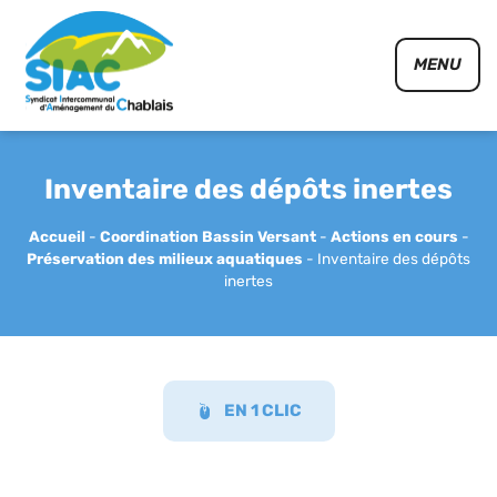
Panneau de gestion des cookies
MENU
Inventaire des dépôts inertes
Accueil
-
Coordination Bassin Versant
-
Actions en cours
-
Préservation des milieux aquatiques
-
Inventaire des dépôts
inertes
EN 1 CLIC