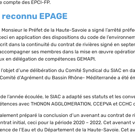
le compte des EPCI-FP.
t reconnu EPAGE
Monsieur le Préfet de la Haute-Savoie a signé l’arrêté préfe
ceci en application des dispositions du code de l’environne
rit dans la continuité du contrat de rivières signé en septe
’accompagner ses membres dans la mise en œuvre opérationn
ux en délégation de compétences GEMAPI.
l’objet d’une délibération du Comité Syndical du SIAC en dat
 Comité d’Agrément du Bassin Rhône- Méditerranée a été ém
s de l’année écoulée, le SIAC a adapté ses statuts et les con
étences avec THONON AGGLOMERATION, CCEPVA et CCHC ont
galement préparé la conclusion d’un avenant au contrat de ri
rat initial, ceci pour la période 2020 – 2022. Cet avenant vi
ence de l’Eau et du Département de la Haute-Savoie. Cet a