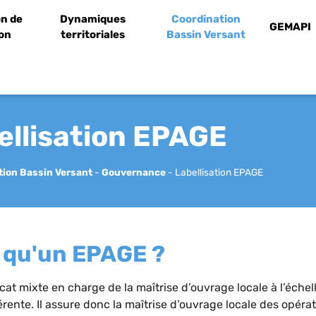
n de
Dynamiques
Coordination
GEMAPI
ion
territoriales
Bassin Versant
ellisation EPAGE
tion Bassin Versant
-
Gouvernance
-
Labellisation EPAGE
 qu'un EPAGE ?
at mixte en charge de la maîtrise d’ouvrage locale à l’échel
ente. Il assure donc la maîtrise d’ouvrage locale des opér