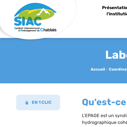
Panneau de gestion des cookies
Présentatio
l’institut
Lab
Accueil
-
Coordina
Qu'est-ce
EN 1 CLIC
L’EPAGE est un syndic
hydrographique cohér