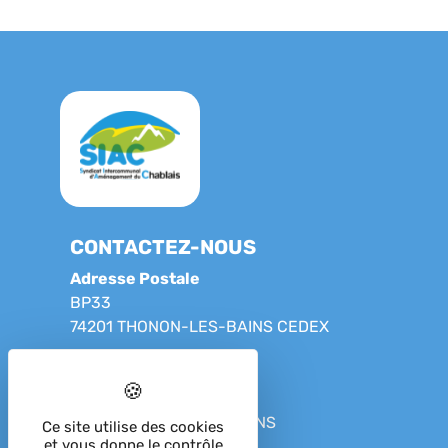
CONTACTEZ-NOUS
Adresse Postale
BP33
74201 THONON-LES-BAINS CEDEX
Adresse de nos locaux
23 Grande rue
74200 THONON-LES-BAINS
Ce site utilise des cookies
et vous donne le contrôle