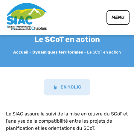
Panneau de gestion des cookies
MENU
Le SCoT en action
Accueil
-
Dynamiques territoriales
-
Le SCoT en action
EN 1 CLIC
Le SIAC assure le suivi de la mise en œuvre du SCoT et
l’analyse de la compatibilité entre les projets de
planification et les orientations du SCoT.