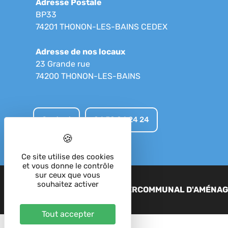
Adresse Postale
BP33
74201 THONON-LES-BAINS CEDEX
Adresse de nos locaux
23 Grande rue
74200 THONON-LES-BAINS
Contact
04 50 04 24 24
Ce site utilise des cookies
et vous donne le contrôle
sur ceux que vous
souhaitez activer
2023 - SIAC - SYNDICAT INTERCOMMUNAL D'AMÉNA
Tout accepter